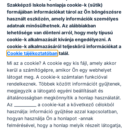
Szakképző Iskola honlapja cookie-k (sütik)
szakképzésben szerzett
formájában információkat tárol az Ön böngészésre
középfokú végzettséggel
használt eszközén, amely információk személyes
Bemeneti
és szakképzettséggel vagy
adatnak minősülhetnek. Az alábbiakban
feltétel:
szakképesítéssel
lehetősége van dönteni arról, hogy mely típusú
rendelkezik
cookie-k alkalmazását kívánja engedélyezni. A
cookie-k alkalmazásáról teljeskörű információkat a
2 év (iskolai szüneteket is
Képzési idő:
Cookie tájékoztatóban
talál.
tartalmazza)
Mi az a cookie? A cookie egy kis fájl, amely akkor
A képzés
kerül a számítógépre, amikor Ön egy webhelyet
kezdete:
2026. szeptember 01.
látogat meg. A cookie-k számtalan funkcióval
rendelkeznek. Többek között információt gyűjtenek,
megjegyzik a látogató egyéni beállításait és
Képzés
esti (felnőttképzési
általánosságban megkönnyítik a honlap használatát.
munkarendje:
jogviszony)
Az ___________ a cookie-kat a következő célokból
használja: információ gyűjtése azzal kapcsolatban,
Budapesti Komplex SZC
hogyan használja Ön a honlapot -annak
Iskola, ahol
Kaesz Gyula Faipari
felmérésével, hogy a honlap melyik részeit látogatja,
indul a képzés:
Technikum és Szakképző