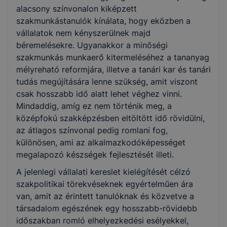
alacsony színvonalon kiképzett
szakmunkástanulók kínálata, hogy eközben a
vállalatok nem kényszerülnek majd
béremelésekre. Ugyanakkor a minőségi
szakmunkás munkaerő kitermeléséhez a tananyag
mélyreható reformjára, illetve a tanári kar és tanári
tudás megújítására lenne szükség, amit viszont
csak hosszabb idő alatt lehet véghez vinni.
Mindaddig, amíg ez nem történik meg, a
középfokú szakképzésben eltöltött idő rövidülni,
az átlagos színvonal pedig romlani fog,
különösen, ami az alkalmazkodóképességet
megalapozó készségek fejlesztését illeti.
A jelenlegi vállalati kereslet kielégítését célzó
szakpolitikai törekvéseknek egyértelműen ára
van, amit az érintett tanulóknak és közvetve a
társadalom egészének egy hosszabb-rövidebb
időszakban romló elhelyezkedési esélyekkel,