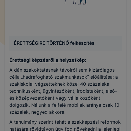
ÉRETTSÉGIRE TÖRTÉNŐ felkészítés
Érettségi képzésről a helyzetkép:
A dán szakoktatásnak távolról sem kizárólagos
célja „hadrafogható szakmunkások” előállítása: a
szakiskolai végzetteknek közel 40 százaléka
technikusként, ügyintézőként, irodistaként, alsó-
és középvezetőként vagy vállalkozóként
dolgozik. Nálunk a felfelé mobilak aránya csak 10
százalék, negyed akkora.
A tanulmány szerint tehát a szakképzési reformok
hatására rövidtávon úgy fog növekedni a jelenlegi