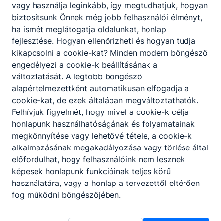
vagy használja leginkább, így megtudhatjuk, hogyan
Iskola
biztosítsunk Önnek még jobb felhasználói élményt,
ha ismét meglátogatja oldalunkat, honlap
Válaszható
fejlesztése. Hogyan ellenőrizheti és hogyan tudja
szakmairány:
kikapcsolni a cookie-kat? Minden modern böngésző
engedélyezi a cookie-k beállításának a
Képzés
minimum 20 fő esetén
változtatását. A legtöbb böngésző
indulása:
alapértelmezettként automatikusan elfogadja a
cookie-kat, de ezek általában megváltoztathatók.
Jelentkezés:
16 éves kortól
Felhívjuk figyelmét, hogy mivel a cookie-k célja
honlapunk használhatóságának és folyamatainak
megkönnyítése vagy lehetővé tétele, a cookie-k
Finanszírozási
államilag támogatott,
alkalmazásának megakadályozása vagy törlése által
forma
ingyenes
előfordulhat, hogy felhasználóink nem lesznek
képesek honlapunk funkcióinak teljes körű
használatára, vagy a honlap a tervezettől eltérően
elméleti képzés az
fog működni böngészőjében.
Oktatás:
intézményben