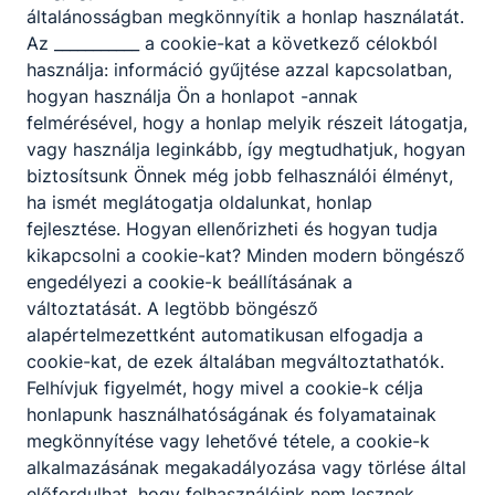
általánosságban megkönnyítik a honlap használatát.
vizsgára felkészítő képzéseire azok
Az ___________ a cookie-kat a következő célokból
jelentkezhetnek, akik legalább a középiskola
használja: információ gyűjtése azzal kapcsolatban,
tizedik évfolyamát elvégezték. A képzési idő
hogyan használja Ön a honlapot -annak
főszabály szerint 2 év, de a fent leírtak
felmérésével, hogy a honlap melyik részeit látogatja,
tükrében rövidebb is lehet. A képzés ágazati
vagy használja leginkább, így megtudhatjuk, hogyan
alapoktatásból és szakirányú oktatásból áll.
biztosítsunk Önnek még jobb felhasználói élményt,
Utóbbi a képzésben részt vevőt foglalkoztató
ha ismét meglátogatja oldalunkat, honlap
vállalatnál is történhet, munkaszerződése
fejlesztése. Hogyan ellenőrizheti és hogyan tudja
megfelelő módosításával. A szakmai vizsga
kikapcsolni a cookie-kat? Minden modern böngésző
sikeres teljesítésével államilag elismert
engedélyezi a cookie-k beállításának a
szakképzettséget igazoló szakmai
változtatását. A legtöbb böngésző
bizonyítvány szerezhető.
alapértelmezettként automatikusan elfogadja a
cookie-kat, de ezek általában megváltoztathatók.
Felhívjuk figyelmét, hogy mivel a cookie-k célja
honlapunk használhatóságának és folyamatainak
megkönnyítése vagy lehetővé tétele, a cookie-k
Szakmák
alkalmazásának megakadályozása vagy törlése által
előfordulhat, hogy felhasználóink nem lesznek