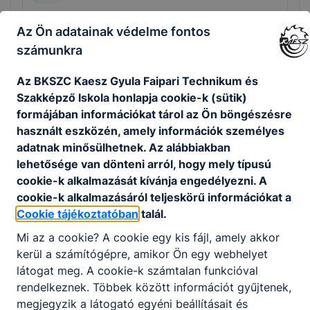
A technikum kizárólag szakmai vizsgára
Az Ön adatainak védelme fontos
felkészítő képzéseire érettségi végzettséggel
számunkra
lehet jelentkezni. A képzési idő főszabály
szerint 2 év, de a fent leírtak szerint rövidebb
Az BKSZC Kaesz Gyula Faipari Technikum és
is lehet. A képzés ágazati alapoktatásból és
Szakképző Iskola honlapja cookie-k (sütik)
szakirányú oktatásból áll. Utóbbi a képzésben
formájában információkat tárol az Ön böngészésre
részt vevőt foglalkoztató vállalatnál is
használt eszközén, amely információk személyes
történhet, munkaszerződése megfelelő
adatnak minősülhetnek. Az alábbiakban
módosításával. A szakmai vizsga sikeres
lehetősége van dönteni arról, hogy mely típusú
teljesítésével államilag elismert
cookie-k alkalmazását kívánja engedélyezni. A
szakképzettséget igazoló oklevelet szerezhet
cookie-k alkalmazásáról teljeskörű információkat a
a tanuló, illetve a képzésben részt vevő.
Cookie tájékoztatóban
talál.
Mi az a cookie? A cookie egy kis fájl, amely akkor
kerül a számítógépre, amikor Ön egy webhelyet
látogat meg. A cookie-k számtalan funkcióval
Szakképző iskola:
rendelkeznek. Többek között információt gyűjtenek,
megjegyzik a látogató egyéni beállításait és
A szakképző iskola kizárólag szakmai