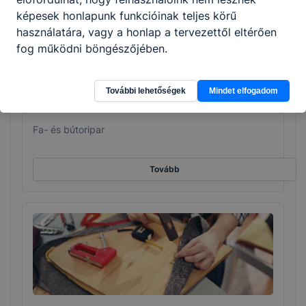
képesek honlapunk funkcióinak teljes körű
használatára, vagy a honlap a tervezettől eltérően
fog működni böngészőjében.
További lehetőségek
Mindet elfogadom
Asztalos
Fa- és bútoripar
Tovább