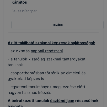
Kárpitos
Fa- és bútoripar
Tovább
Az itt található szakmai képzések sajátosságai:
- az oktatás
nappali rendszerű
- a tanulók kizárólag szakmai tantárgyakat
tanulnak
- csoportbontásban történik az elméleti és
gyakorlati képzés is
- egyetemi tanulmányok megkezdése előtt
nagyon hasznos képzés
A beiratkozott tanulók
ösztöndíjban
részesülnek
havonta.