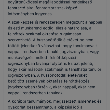
együttműködési megállapodással rendelkező
fenntartó által fenntartott szakképző
intézményben ingyenes.
A szakképzés új rendszerében megszűnt a nappali
és esti munkarend eddigi éles elhatárolása, a
felnőttek szakmai oktatása rugalmasan
szervezhető. A huszonötödik életévét be nem
töltött jelentkező választhat, hogy tanulmányait
nappali rendszerben tanulói jogviszonyban, vagy
munkavégzés mellett, felnőttképzési
jogviszonyban kívánja folytatni. Ez azt jelenti,
hogy akár második szakmáját is tanulhatja tanulói
jogviszonyban. A huszonötödik életévüket
betöltött személyek oktatása felnőttképzési
jogviszonyban történik, akár nappali, akár nem
nappali rendszerben tanulnak.
A korábbi tanulmányok, megszerzett ismeretek és
gyakorlat beszámítható, a képzési idő a