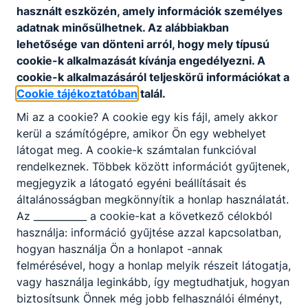
használt eszközén, amely információk személyes
Letöltés
adatnak minősülhetnek. Az alábbiakban
lehetősége van dönteni arról, hogy mely típusú
Trambulin ösztöndíj pályázati felhívás
cookie-k alkalmazását kívánja engedélyezni. A
Letöltés
cookie-k alkalmazásáról teljeskörű információkat a
Cookie tájékoztatóban
talál.
Mi az a cookie? A cookie egy kis fájl, amely akkor
kerül a számítógépre, amikor Ön egy webhelyet
látogat meg. A cookie-k számtalan funkcióval
rendelkeznek. Többek között információt gyűjtenek,
Partnereink
megjegyzik a látogató egyéni beállításait és
általánosságban megkönnyítik a honlap használatát.
Az ___________ a cookie-kat a következő célokból
használja: információ gyűjtése azzal kapcsolatban,
hogyan használja Ön a honlapot -annak
felmérésével, hogy a honlap melyik részeit látogatja,
vagy használja leginkább, így megtudhatjuk, hogyan
biztosítsunk Önnek még jobb felhasználói élményt,