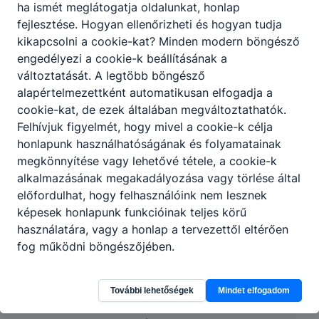
ha ismét meglátogatja oldalunkat, honlap
fejlesztése. Hogyan ellenőrizheti és hogyan tudja
kikapcsolni a cookie-kat? Minden modern böngésző
engedélyezi a cookie-k beállításának a
változtatását. A legtöbb böngésző
alapértelmezettként automatikusan elfogadja a
cookie-kat, de ezek általában megváltoztathatók.
Felhívjuk figyelmét, hogy mivel a cookie-k célja
honlapunk használhatóságának és folyamatainak
megkönnyítése vagy lehetővé tétele, a cookie-k
alkalmazásának megakadályozása vagy törlése által
előfordulhat, hogy felhasználóink nem lesznek
képesek honlapunk funkcióinak teljes körű
használatára, vagy a honlap a tervezettől eltérően
fog működni böngészőjében.
Budapesti Komplex SZC Kaesz Gyula
Faipari Technikum és Szakképző Iskola
További lehetőségek
Mindet elfogadom