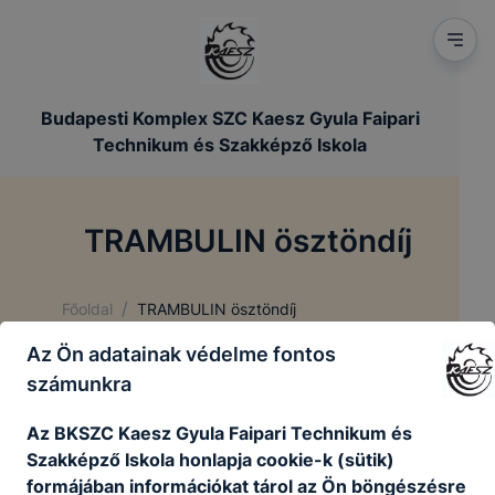
Budapesti Komplex SZC Kaesz Gyula Faipari
Technikum és Szakképző Iskola
TRAMBULIN ösztöndíj
/
Főoldal
TRAMBULIN ösztöndíj
Az Ön adatainak védelme fontos
számunkra
TRAMBULIN ösztöndíj
Az BKSZC Kaesz Gyula Faipari Technikum és
Szakképző Iskola honlapja cookie-k (sütik)
Adatkezelési tájékoztató
formájában információkat tárol az Ön böngészésre