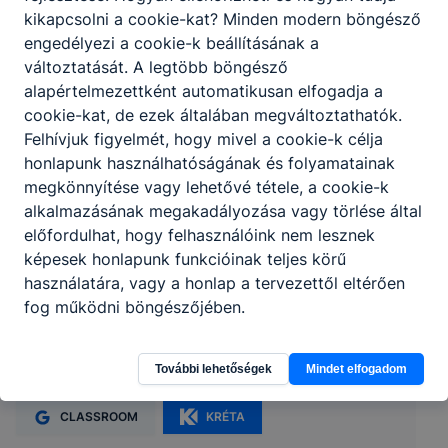
kikapcsolni a cookie-kat? Minden modern böngésző
engedélyezi a cookie-k beállításának a
változtatását. A legtöbb böngésző
alapértelmezettként automatikusan elfogadja a
cookie-kat, de ezek általában megváltoztathatók.
Felhívjuk figyelmét, hogy mivel a cookie-k célja
honlapunk használhatóságának és folyamatainak
megkönnyítése vagy lehetővé tétele, a cookie-k
alkalmazásának megakadályozása vagy törlése által
előfordulhat, hogy felhasználóink nem lesznek
képesek honlapunk funkcióinak teljes körű
használatára, vagy a honlap a tervezettől eltérően
Budapesti Komplex SZC Kaesz Gyula
fog működni böngészőjében.
Faipari Technikum és Szakképző Iskola
További lehetőségek
Mindet elfogadom
1149 Budapest, Egressy út 36.
CLASSROOM
KRÉTA