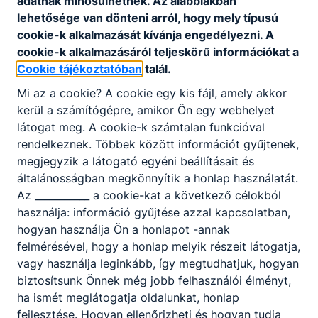
adatnak minősülhetnek. Az alábbiakban
Letöltés
lehetősége van dönteni arról, hogy mely típusú
cookie-k alkalmazását kívánja engedélyezni. A
cookie-k alkalmazásáról teljeskörű információkat a
Cookie tájékoztatóban
talál.
Mi az a cookie? A cookie egy kis fájl, amely akkor
kerül a számítógépre, amikor Ön egy webhelyet
látogat meg. A cookie-k számtalan funkcióval
Partnereink
rendelkeznek. Többek között információt gyűjtenek,
megjegyzik a látogató egyéni beállításait és
általánosságban megkönnyítik a honlap használatát.
Az ___________ a cookie-kat a következő célokból
használja: információ gyűjtése azzal kapcsolatban,
hogyan használja Ön a honlapot -annak
felmérésével, hogy a honlap melyik részeit látogatja,
vagy használja leginkább, így megtudhatjuk, hogyan
biztosítsunk Önnek még jobb felhasználói élményt,
ha ismét meglátogatja oldalunkat, honlap
fejlesztése. Hogyan ellenőrizheti és hogyan tudja