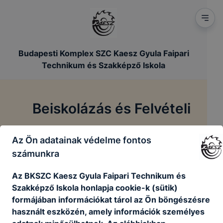
Budapesti Komplex SZC Kaesz Gyula Faipari
Technikum és Szakképző Iskola
Beiskolázás és Felvételi
/
Az Ön adatainak védelme fontos
Főoldal
Beiskolázás és Felvételi
számunkra
Az BKSZC Kaesz Gyula Faipari Technikum és
Beiskolázás és Felvételi
Szakképző Iskola honlapja cookie-k (sütik)
formájában információkat tárol az Ön böngészésre
használt eszközén, amely információk személyes
Felvételi tájékoztató a 2025/26-os tanévre